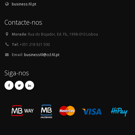
business.fil.pt
Contacte-nos
Morada:
Rua do Bojador, Ed. FIL, 1998-010 Lisboa
Tel:
+351 218 921 500
Email:
businessfil@ccl.fil.pt
Siga-nos