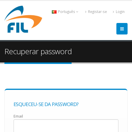
Português
Registar-se
Login
Recuperar password
ESQUECEU-SE DA PASSWORD?
Email