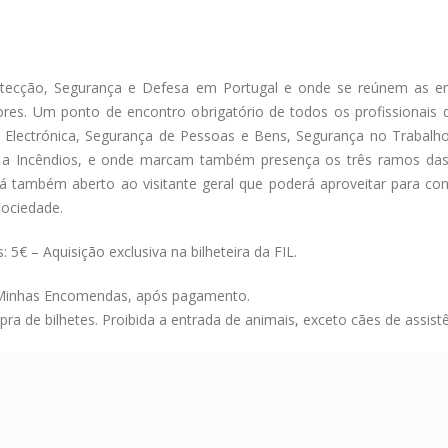
rotecção, Segurança e Defesa em Portugal e onde se reúnem as 
ores. Um ponto de encontro obrigatório de todos os profissionais 
 Electrónica, Segurança de Pessoas e Bens, Segurança no Trabalho
 a Incêndios, e onde marcam também presença os três ramos d
tá também aberto ao visitante geral que poderá aproveitar para c
ociedade.
5€ – Aquisição exclusiva na bilheteira da FIL.
As Minhas Encomendas, após pagamento.
 de bilhetes. Proibida a entrada de animais, exceto cães de assistê