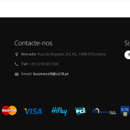
Contacte-nos
S
Morada:
Rua do Bojador, Ed. FIL, 1998-010 Lisboa
Tel:
+351 218 921 500
Email:
businessfil@ccl.fil.pt