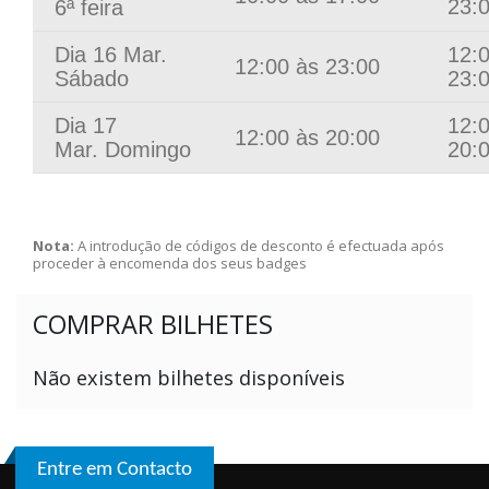
23:
6ª feira
Dia 16 Mar.
12:
12:00 às 23:00
Sábado
23:
Dia 17
12:
12:00 às 20:00
Mar. Domingo
20:
Nota:
A introdução de códigos de desconto é efectuada após
proceder à encomenda dos seus badges
COMPRAR BILHETES
Não existem bilhetes disponíveis
Entre em Contacto