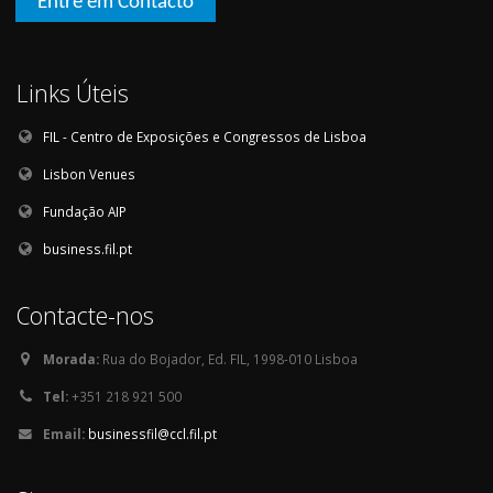
Entre em Contacto
Links Úteis
FIL - Centro de Exposições e Congressos de Lisboa
Lisbon Venues
Fundação AIP
business.fil.pt
Contacte-nos
Morada:
Rua do Bojador, Ed. FIL, 1998-010 Lisboa
Tel:
+351 218 921 500
Email:
businessfil@ccl.fil.pt